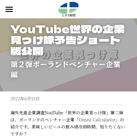
Home
YouTube世界の企業
トピックス
見っけ隊予告ショート
版公開
開発製品紹介
第２弾ポーランドベンチャー企業
Products(English)
編
検索
とかち財団ホームページ
2022年6月13日
海外先進企業調査YouTube「世界の企業見っけ隊」第二弾
は、ポーランドのベンチャー企業「
Omni Calculator
」の
紹介です。美味しいビールの飲み頃冷却時間、知りたくない
ですか？