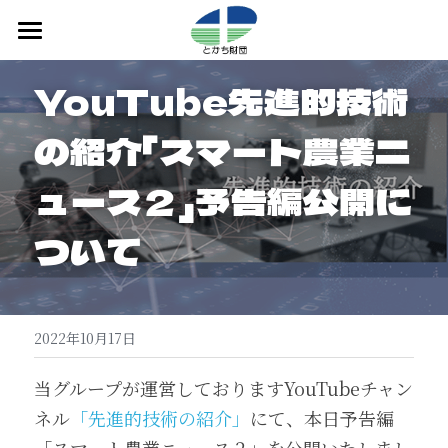
Home
YouTube先進的技術
トピックス
の紹介「スマート農業ニ
開発製品紹介
ュース２」予告編公開に
Products(English)
ついて
検索
とかち財団ホームページ
2022年10月17日
当グループが運営しておりますYouTubeチャン
ネル
「先進的技術の紹介」
にて、本日予告編